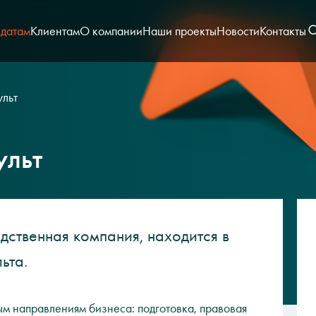
датам
Клиентам
О компании
Наши проекты
Новости
Контакты
льт
ульт
дственная компания, находится в
ьта.
м направлениям бизнеса: подготовка, правовая