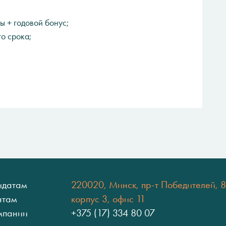
ы + годовой бонус;
о срока;
идатам
220020, Минск, пр-т Победителей, 8
нтам
корпус 3, офис 11
мпании
+375 (17) 334 80 07