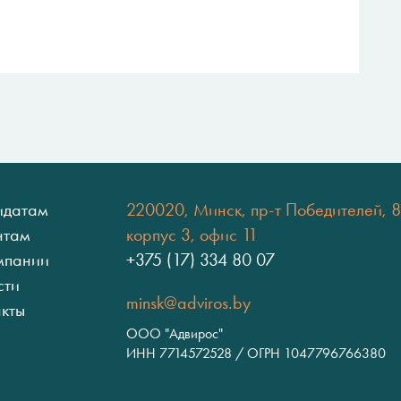
идатам
220020, Минск, пр-т Победителей, 8
нтам
корпус 3, офис 11
мпании
+375 (17) 334 80 07
сти
minsk@adviros.by
акты
ООО "Адвирос"
ИНН 7714572528 / ОГРН 1047796766380