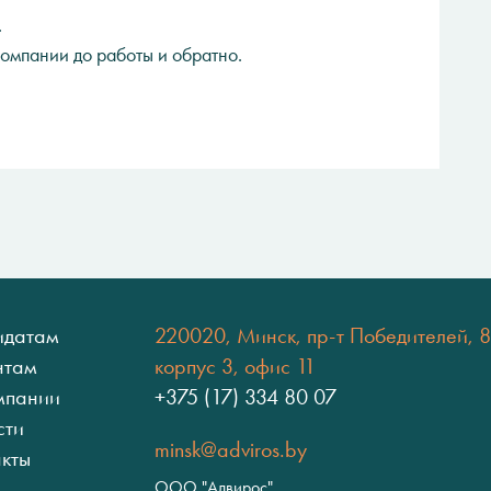
.
компании до работы и обратно.
идатам
220020, Минск, пр-т Победителей, 8
нтам
корпус 3, офис 11
мпании
+375 (17) 334 80 07
сти
minsk@adviros.by
акты
ООО "Адвирос"