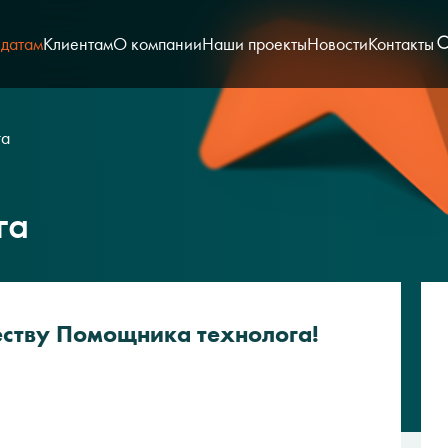
датам
Клиентам
О компании
Наши проекты
Новости
Контакты
га
га
еству Помощника технолога!