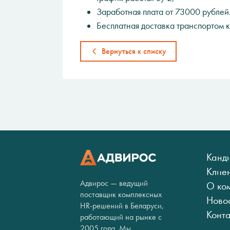
Заработная плата от 73000 рублей
Бесплатная доставка транспортом 
Вернуться к списку
Канд
Клие
Адвирос — ведущий
О ко
поставщик комплексных
Ново
HR-решений в Беларуси,
Конт
работающий на рынке с
2005 года. Мы