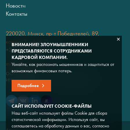
Новости
Контакты
220020, Минск, пр-т Победителей, 89,
корпус 3, офис 11
ВНИМАНИЕ! ЗЛОУМЫШЛЕННИКИ
+375 (17) 334 80 07
ПРЕДСТАВЛЯЮТСЯ СОТРУДНИКАМИ
КАДРОВОЙ КОМПАНИИ.
minsk@adviros.by
Узнайте, как распознать мошенников и защититься от
возможных финансовых потерь.
ООО "Адвирос"
ИНН 7714572528 / ОГРН 1047796766380
Подробнее
САЙТ ИСПОЛЬЗУЕТ COOKIE-ФАЙЛЫ
Наш веб-сайт использует файлы Cookie для сбора
статистической информации. Используя сайт, вы
соглашаетесь на обработку данных о вас, согласно
Адвирос © 2026