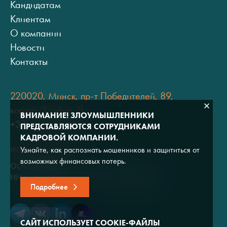
Кандидатам
Клиентам
О компании
Новости
Контакты
220020, Минск, пр-т Победителей, 89,
корпус 3, офис 11
ВНИМАНИЕ! ЗЛОУМЫШЛЕННИКИ
+375 (17) 334 80 07
ПРЕДСТАВЛЯЮТСЯ СОТРУДНИКАМИ
КАДРОВОЙ КОМПАНИИ.
minsk@adviros.by
Узнайте, как распознать мошенников и защититься от
возможных финансовых потерь.
ООО "Адвирос"
ИНН 7714572528 / ОГРН 1047796766380
Подробнее
САЙТ ИСПОЛЬЗУЕТ COOKIE-ФАЙЛЫ