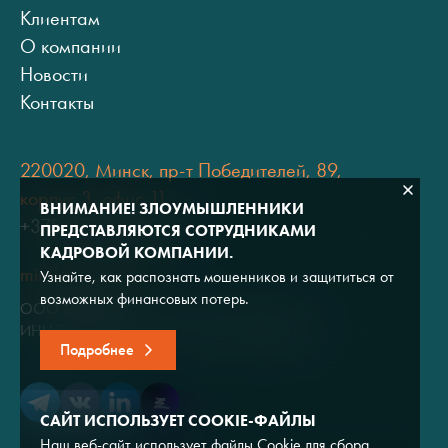
Клиентам
О компании
Новости
Контакты
220020, Минск, пр-т Победителей, 89,
корпус 3, офис 11
ВНИМАНИЕ! ЗЛОУМЫШЛЕННИКИ
+375 (17) 334 80 07
ПРЕДСТАВЛЯЮТСЯ СОТРУДНИКАМИ
КАДРОВОЙ КОМПАНИИ.
minsk@adviros.by
Узнайте, как распознать мошенников и защититься от
возможных финансовых потерь.
ООО "Адвирос"
ИНН 7714572528 / ОГРН 1047796766380
Подробнее
САЙТ ИСПОЛЬЗУЕТ COOKIE-ФАЙЛЫ
Наш веб-сайт использует файлы Cookie для сбора