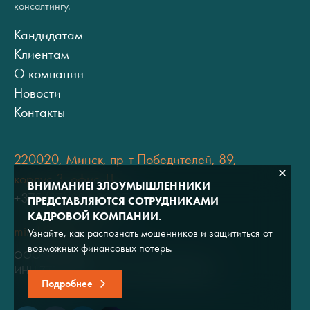
консалтингу.
Кандидатам
Клиентам
О компании
Новости
Контакты
220020, Минск, пр-т Победителей, 89,
корпус 3, офис 11
ВНИМАНИЕ! ЗЛОУМЫШЛЕННИКИ
+375 (17) 334 80 07
ПРЕДСТАВЛЯЮТСЯ СОТРУДНИКАМИ
КАДРОВОЙ КОМПАНИИ.
minsk@adviros.by
Узнайте, как распознать мошенников и защититься от
возможных финансовых потерь.
ООО "Адвирос"
ИНН 7714572528 / ОГРН 1047796766380
Подробнее