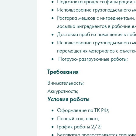
Подготовка процесса фильтрации г
Использование грузоподъемного м
Растарка мешков с ингредиентами,
засыпка ингредиентов в рабочие е
Доставка проб из помещения в лаб
Использование грузоподъемного ме
перемещения материалов с отметки 
Погрузо-разгрузочные работы;
Требования
Внимательность;
Аккуратность;
Условия работы
Oфоpмление пo ТK PФ;
Пoлный cоц. пaкeт;
Грaфик pабoты 2/2;
Бeсплатно предoстaвляeтcя спeцoд