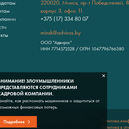
идатам
220020, Минск, пр-т Победителей, 8
нтам
корпус 3, офис 11
мпании
+375 (17) 334 80 07
сти
minsk@adviros.by
акты
ООО "Адвирос"
ИНН 7714572528 / ОГРН 1047796766380
ВНИМАНИЕ! ЗЛОУМЫШЛЕННИКИ
ПРЕДСТАВЛЯЮТСЯ СОТРУДНИКАМИ
КАДРОВОЙ КОМПАНИИ.
знайте, как распознать мошенников и защититься от
озможных финансовых потерь.
льно информационный характер и не является
Политика кон
Подробнее
Политика в от