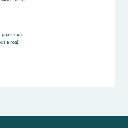
раз в год);
аз в год);