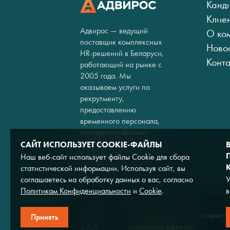
Канд
Клие
Адвирос — ведущий
О ко
поставщик комплексных
Ново
HR-решений в Беларуси,
Конт
работающий на рынке с
2005 года. Мы
оказываем услуги по
рекрутменту,
предоставлению
временного персонала,
аутсорсингу бизнес-
процессов и кадровому
САЙТ ИСПОЛЬЗУЕТ COOKIE-ФАЙЛЫ
консалтингу.
Наш веб-сайт использует файлы Cookie для сбора
статистической информации. Используя сайт, вы
соглашаетесь на обработку данных о вас, согласно
У
Политикам Конфиденциальности
и
Cookie
.
в
Адвирос ©
Данный сайт носит исключите
Принять
2026
публичной офертой.