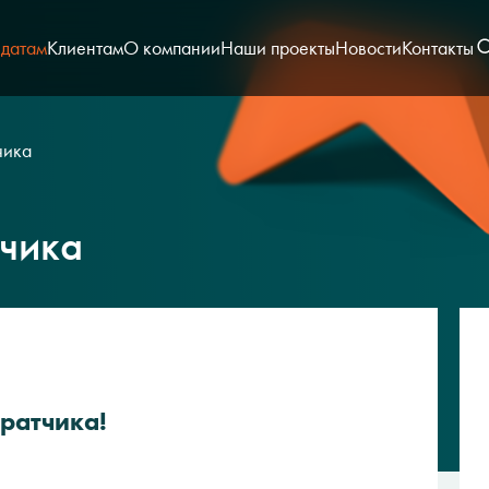
датам
Клиентам
О компании
Наши проекты
Новости
Контакты
чика
чика
ратчика!