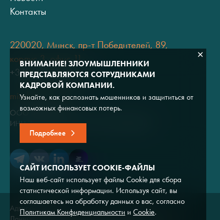
Контакты
220020, Минск, пр-т Победителей, 89,
корпус 3, офис 11
ВНИМАНИЕ! ЗЛОУМЫШЛЕННИКИ
+375 (17) 334 80 07
ПРЕДСТАВЛЯЮТСЯ СОТРУДНИКАМИ
КАДРОВОЙ КОМПАНИИ.
minsk@adviros.by
Узнайте, как распознать мошенников и защититься от
возможных финансовых потерь.
ООО "Адвирос"
ИНН 7714572528 / ОГРН 1047796766380
Подробнее
САЙТ ИСПОЛЬЗУЕТ COOKIE-ФАЙЛЫ
Наш веб-сайт использует файлы Cookie для сбора
статистической информации. Используя сайт, вы
соглашаетесь на обработку данных о вас, согласно
Адвирос © 2026
Политикам Конфиденциальности
и
Cookie
.
Данный сайт носит исключительно информационный