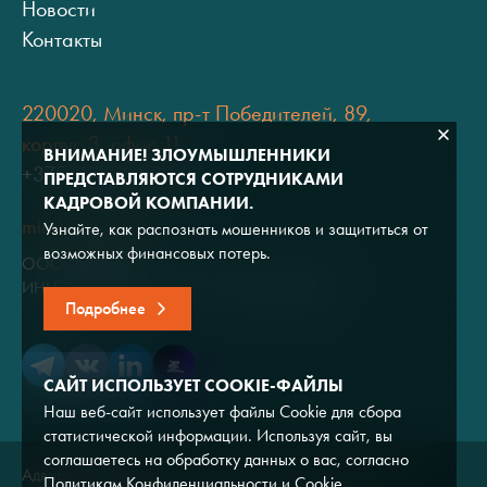
Новости
Контакты
220020, Минск, пр-т Победителей, 89,
корпус 3, офис 11
ВНИМАНИЕ! ЗЛОУМЫШЛЕННИКИ
+375 (17) 334 80 07
ПРЕДСТАВЛЯЮТСЯ СОТРУДНИКАМИ
КАДРОВОЙ КОМПАНИИ.
minsk@adviros.by
Узнайте, как распознать мошенников и защититься от
возможных финансовых потерь.
ООО "Адвирос"
ИНН 7714572528 / ОГРН 1047796766380
Подробнее
САЙТ ИСПОЛЬЗУЕТ COOKIE-ФАЙЛЫ
Наш веб-сайт использует файлы Cookie для сбора
статистической информации. Используя сайт, вы
соглашаетесь на обработку данных о вас, согласно
Адвирос © 2026
Политикам Конфиденциальности
и
Cookie
.