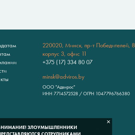
идатам
220020, Минск, пр-т Победителей, 8
нтам
корпус 3, офис 11
мпании
+375 (17) 334 80 07
сти
minsk@adviros.by
акты
ООО "Адвирос"
ИНН 7714572528 / ОГРН 1047796766380
ВНИМАНИЕ! ЗЛОУМЫШЛЕННИКИ
ПРЕДСТАВЛЯЮТСЯ СОТРУДНИКАМИ