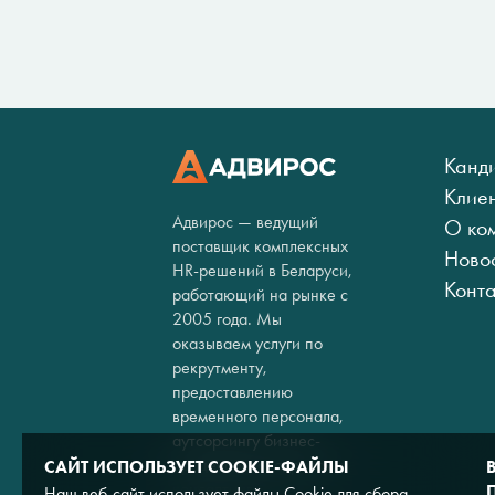
Канд
Клие
Адвирос — ведущий
О ко
поставщик комплексных
Ново
HR-решений в Беларуси,
Конт
работающий на рынке с
2005 года. Мы
оказываем услуги по
рекрутменту,
предоставлению
временного персонала,
аутсорсингу бизнес-
процессов и кадровому
САЙТ ИСПОЛЬЗУЕТ COOKIE-ФАЙЛЫ
консалтингу.
Наш веб-сайт использует файлы Cookie для сбора