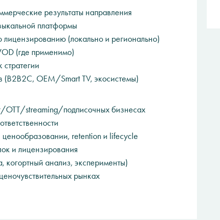
оммерческие результаты направления
зыкальной платформы
о лицензированию (локально и регионально)
VOD (где применимо)
k стратегии
в (B2B2C, OEM/Smart TV, экосистемы)
ent/OTT/streaming/подписочных бизнесах
тветственности
енообразовании, retention и lifecycle
ок и лицензирования
, когортный анализ, эксперименты)
ценочувствительных рынках