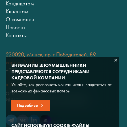
Кандидатам
Клиентам
О компании
Новости
Контакты
220020, Минск, пр-т Победителей, 89,
корпус 3, офис 11
ВНИМАНИЕ! ЗЛОУМЫШЛЕННИКИ
+375 (17) 334 80 07
ПРЕДСТАВЛЯЮТСЯ СОТРУДНИКАМИ
КАДРОВОЙ КОМПАНИИ.
minsk@adviros.by
Узнайте, как распознать мошенников и защититься от
возможных финансовых потерь.
ООО "Адвирос"
ИНН 7714572528 / ОГРН 1047796766380
Подробнее
САЙТ ИСПОЛЬЗУЕТ COOKIE-ФАЙЛЫ