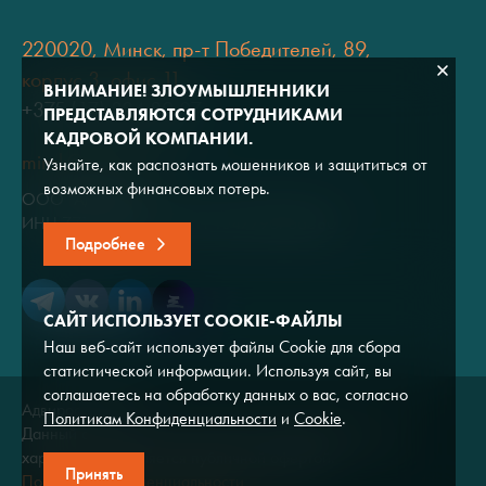
220020, Минск, пр-т Победителей, 89,
корпус 3, офис 11
ВНИМАНИЕ! ЗЛОУМЫШЛЕННИКИ
+375 (17) 334 80 07
ПРЕДСТАВЛЯЮТСЯ СОТРУДНИКАМИ
КАДРОВОЙ КОМПАНИИ.
minsk@adviros.by
Узнайте, как распознать мошенников и защититься от
возможных финансовых потерь.
ООО "Адвирос"
ИНН 7714572528 / ОГРН 1047796766380
Подробнее
САЙТ ИСПОЛЬЗУЕТ COOKIE-ФАЙЛЫ
Наш веб-сайт использует файлы Cookie для сбора
статистической информации. Используя сайт, вы
соглашаетесь на обработку данных о вас, согласно
Адвирос © 2026
Политикам Конфиденциальности
и
Cookie
.
Данный сайт носит исключительно информационный
характер и не является публичной офертой.
Принять
Политика конфиденциальности