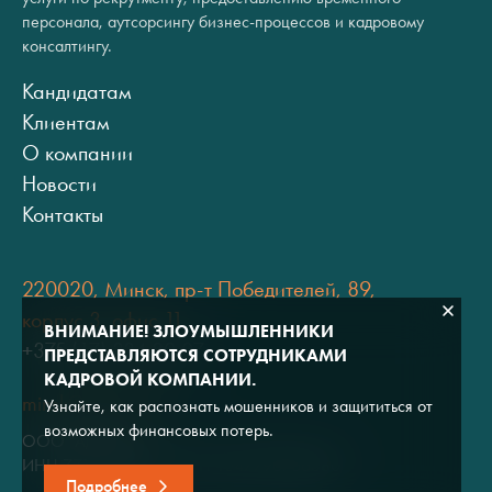
персонала, аутсорсингу бизнес-процессов и кадровому
консалтингу.
Кандидатам
Клиентам
О компании
Новости
Контакты
220020, Минск, пр-т Победителей, 89,
корпус 3, офис 11
ВНИМАНИЕ! ЗЛОУМЫШЛЕННИКИ
+375 (17) 334 80 07
ПРЕДСТАВЛЯЮТСЯ СОТРУДНИКАМИ
КАДРОВОЙ КОМПАНИИ.
minsk@adviros.by
Узнайте, как распознать мошенников и защититься от
возможных финансовых потерь.
ООО "Адвирос"
ИНН 7714572528 / ОГРН 1047796766380
Подробнее