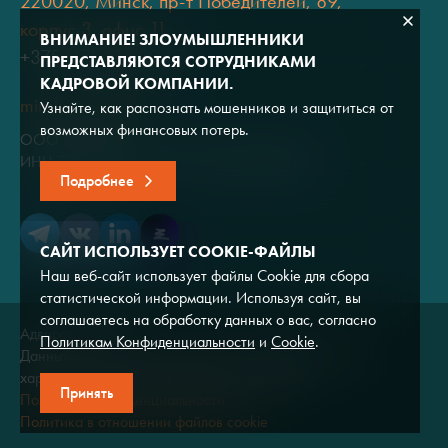
220020, Минск, пр-т Победителей, 89,
корпус 3, офис 11
ВНИМАНИЕ! ЗЛОУМЫШЛЕННИКИ
+375 (17) 334 80 07
ПРЕДСТАВЛЯЮТСЯ СОТРУДНИКАМИ
КАДРОВОЙ КОМПАНИИ.
minsk@adviros.by
Узнайте, как распознать мошенников и защититься от
возможных финансовых потерь.
ООО "Адвирос"
ИНН 7714572528 / ОГРН 1047796766380
Подробнее
САЙТ ИСПОЛЬЗУЕТ COOKIE-ФАЙЛЫ
Наш веб-сайт использует файлы Cookie для сбора
статистической информации. Используя сайт, вы
соглашаетесь на обработку данных о вас, согласно
Адвирос © 2026
Политикам Конфиденциальности
и
Cookie
.
Данный сайт носит исключительно информационный
характер и не является публичной офертой.
Принять
Политика конфиденциальности
Политика в отношении файлов cookie